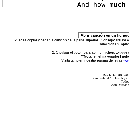
1. Puedes copiar y pegar la canción de la parte superior. (
Consejo:
sitúate e
selecciona "Copia
2. O pulsar el botón para abrir un fichero .txt que
**Nota:
en el navegador Firefox
Visita también nuestra página de letras
www
Resolución 800x60
Comunidad Astalaweb y Ca
Todos
Administrado