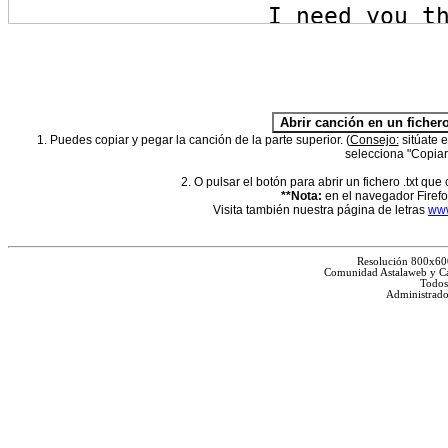
1. Puedes copiar y pegar la canción de la parte superior. (
Consejo:
sitúate e
selecciona "Copia
2. O pulsar el botón para abrir un fichero .txt que
**Nota:
en el navegador Firefox
Visita también nuestra página de letras
www
Resolución 800x60
Comunidad Astalaweb y Ca
Todos
Administrado