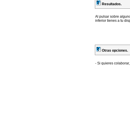
Resultados.
Al pulsar sobre alguno
inferior tienes a tu di
Otras opciones.
- Si quieres colaborar
- En sugerencias de 
- Para cualquier come