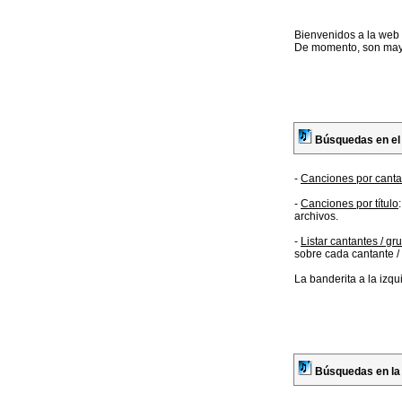
Bienvenidos a la web 
De momento, son mayor
Búsquedas en el 
-
Canciones por canta
-
Canciones por título
archivos.
-
Listar cantantes / gr
sobre cada cantante / 
La banderita a la izqu
Búsquedas en la