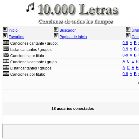
Inicio
Buscador
Últi
Favoritos
Página de inicio
Cont
0-9
A
B
Canciones cantante / grupo:
0-9
A
B
Listar cantantes / grupos:
0-9
A
B
Canciones por título:
A
C
E
H
Canciones cantante / grupo
A
C
E
H
Listar cantantes / grupos
0-9
A
B
Canciones por título:
18 usuarios conectados