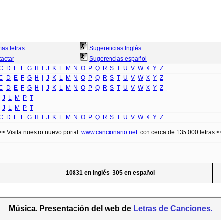
mas letras
Sugerencias Inglés
actar
Sugerencias español
C
D
E
F
G
H
I
J
K
L
M
N
O
P
Q
R
S
T
U
V
W
X
Y
Z
C
D
E
F
G
H
I
J
K
L
M
N
O
P
Q
R
S
T
U
V
W
X
Y
Z
C
D
E
F
G
H
I
J
K
L
M
N
O
P
Q
R
S
T
U
V
W
X
Y
Z
J
L
M
P
T
J
L
M
P
T
C
D
E
F
G
H
I
J
K
L
M
N
O
P
Q
R
S
T
U
V
W
X
Y
Z
>> Visita nuestro nuevo portal
www.cancionario.net
con cerca de 135.000 letras <
10831 en inglés 305 en español
Música. Presentación del web de
Letras de Canciones
.