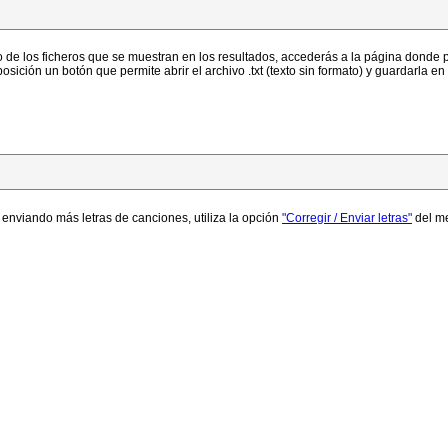
 de los ficheros que se muestran en los resultados, accederás a la página donde po
sposición un botón que permite abrir el archivo .txt (texto sin formato) y guardarla en
, enviando más letras de canciones, utiliza la opción
"Corregir / Enviar letras"
del m
búsqueda (
español
/
inglés
), tienes algunos de los grupos y solistas, tanto los p
ntario, sugerencia, corrección de error, o ayuda, pulsa
este enlace
para acceder a l
Resolución 800x600 - 1024x768 - Optimizado para IE5+
Comunidad Astalaweb y Canciones.astalaweb.com y .net © 2003 - 2007
Todos los derechos reservados
Administrador y Webmaster - Gabriel Chova