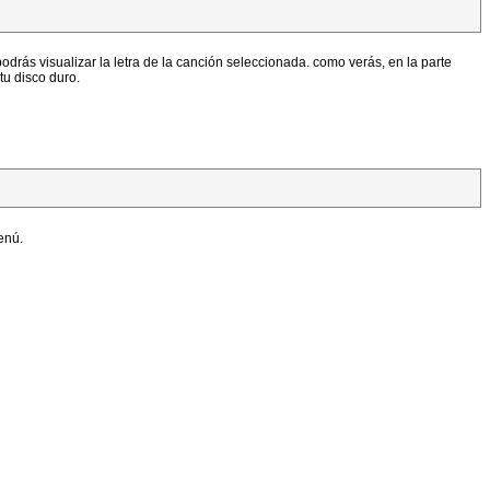
drás visualizar la letra de la canción seleccionada. como verás, en la parte
 tu disco duro.
enú.
unteros del momento como aquellos que marcaron una época.
a sección de "Contacto".