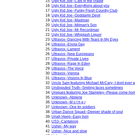
15.
Ugly Kid Joe--Cats in the cradle
16.
Ugly Kid Joe--Everything about you
17.
Ugly Kid Joe--Funky Fresh Country Club
18.
Ugly Kid Joe--Goddamn Devil
19.
Ugly Kid Joe--Madman
20.
Ugly Kid Joe--Milman's Son
21.
Ugly Kid Joe--Mr Recordman
22.
Ugly Kid Joe--Whiplash Liquor
23.
Ultravox--Dancing With Tears In My Eyes
24.
Ultravox--Enola Gay
25.
Ultravox--Lament
26.
Ultravox--New Europeans
27.
Ultravox--Private Lives
28.
Ultravox--Rage In Eden
29.
Ultravox--The Voice
30.
Ultravox--Vienna
31.
Ultravox--Visions In Blue
32.
Uncle Sam featuring Michael McCary--I dont ever w
33.
Undisputed Truth--Smiling faces sometimes
34.
Uniques featuring Joe Stampley--Please come hom
35.
Unknown--Abilene
36.
Unknown--M o t h e r
37.
Unknown--One tin soldiers
38.
Urban Dance Squad--Deeper shade of soul
39.
Uriah Heep--Easy livin
40.
US3--Cantaloop
41.
Usher--My way
42.
Usher--Nice and slow