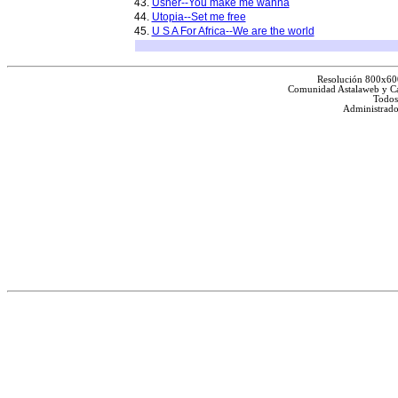
43.
Usher--You make me wanna
44.
Utopia--Set me free
45.
U S A For Africa--We are the world
Resolución 800x60
Comunidad Astalaweb y Ca
Todos
Administrado