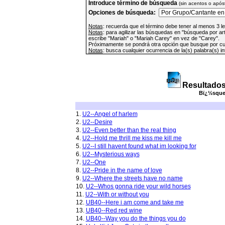
Introduce término de búsqueda
(sin acentos o apóst
Opciones de búsqueda:
Notas
: recuerda que el término debe tener al menos 3 l
Notas
: para agilizar las búsquedas en "búsqueda por ar
escribe "Mariah" o "Mariah Carey" en vez de "Carey".
Próximamente se pondrá otra opción que busque por cua
Notas
: busca cualquier ocurrencia de la(s) palabra(s) i
Resultados
Bï¿½squed
1.
U2--Angel of harlem
2.
U2--Desire
3.
U2--Even better than the real thing
4.
U2--Hold me thrill me kiss me kill me
5.
U2--I still havent found what im looking for
6.
U2--Mysterious ways
7.
U2--One
8.
U2--Pride in the name of love
9.
U2--Where the streets have no name
10.
U2--Whos gonna ride your wild horses
11.
U2--With or without you
12.
UB40--Here i am come and take me
13.
UB40--Red red wine
14.
UB40--Way you do the things you do