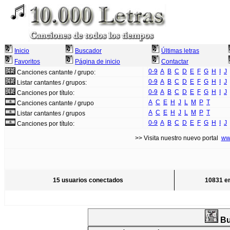
Inicio
Buscador
Últimas letras
Favoritos
Página de inicio
Contactar
0-9
A
B
C
D
E
F
G
H
I
J
Canciones cantante / grupo:
0-9
A
B
C
D
E
F
G
H
I
J
Listar cantantes / grupos:
0-9
A
B
C
D
E
F
G
H
I
J
Canciones por título:
A
C
E
H
J
L
M
P
T
Canciones cantante / grupo
A
C
E
H
J
L
M
P
T
Listar cantantes / grupos
0-9
A
B
C
D
E
F
G
H
I
J
Canciones por título:
>> Visita nuestro nuevo portal
ww
15 usuarios conectados
10831 en
Bu