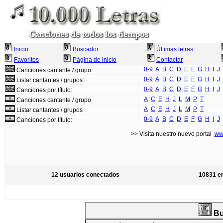
Inicio
Buscador
Últimas letras
Favoritos
Página de inicio
Contactar
0-9
A
B
C
D
E
F
G
H
I
J
Canciones cantante / grupo:
0-9
A
B
C
D
E
F
G
H
I
J
Listar cantantes / grupos:
0-9
A
B
C
D
E
F
G
H
I
J
Canciones por título:
A
C
E
H
J
L
M
P
T
Canciones cantante / grupo
A
C
E
H
J
L
M
P
T
Listar cantantes / grupos
0-9
A
B
C
D
E
F
G
H
I
J
Canciones por título:
>> Visita nuestro nuevo portal
ww
12 usuarios conectados
10831 en
Bu