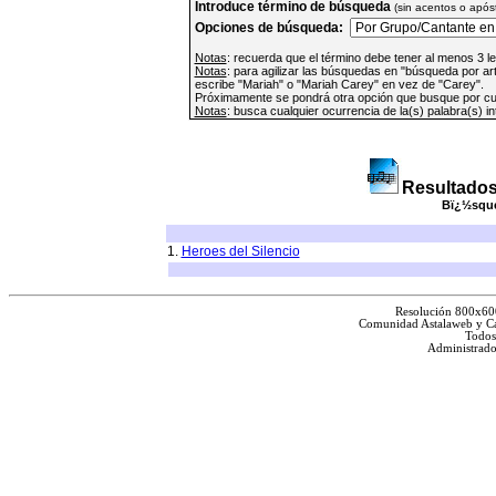
Introduce término de búsqueda
(sin acentos o apóst
Opciones de búsqueda:
Notas
: recuerda que el término debe tener al menos 3 l
Notas
: para agilizar las búsquedas en "búsqueda por ar
escribe "Mariah" o "Mariah Carey" en vez de "Carey".
Próximamente se pondrá otra opción que busque por cua
Notas
: busca cualquier ocurrencia de la(s) palabra(s) i
Resultados
Bï¿½sque
1.
Heroes del Silencio
Resolución 800x60
Comunidad Astalaweb y Ca
Todos
Administrado