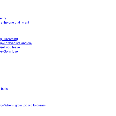
denly
e the one that i want
D)--Dreaming
--Forever live and die
--If you leave
--So in love
 bells
--When i grow too old to dream