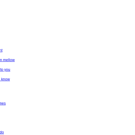
ht
en mellow
to you
e know
imes
 do