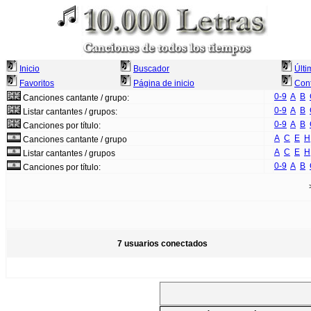
Inicio
Buscador
Últi
Favoritos
Página de inicio
Cont
0-9
A
B
Canciones cantante / grupo:
0-9
A
B
Listar cantantes / grupos:
0-9
A
B
Canciones por título:
A
C
E
H
Canciones cantante / grupo
A
C
E
H
Listar cantantes / grupos
0-9
A
B
Canciones por título:
7 usuarios conectados