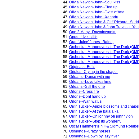
44.
Olivia Newton-John--Soul kiss
45.
Olivia Newton-John--Tied up
46.
Olivia Newton-John--Twist of fate
47.
Olivia Newton-John--Xanadu
48.
Olivia Newton-John & Cliff Richard--Sud
49.
Olivia Newton-John & John Travolta--Your
50.
One 2 Many--Downtownotm
51.
Opus--Live is life
52.
Oran 'Juice' Jones--Rainojj
53.
Orchestral Manoeuvres In The Dark (OM
54.
Orchestral Manoeuvres In The Dark (OMD)
55.
Orchestral Manoeuvres In The Dark (OMD)
56.
Orchestral Manoeuvres In The Dark (OMD)
57.
Originals--Bells
58.
Orioles--Crying in the chapel
59.
Orleans--Dance with me
60.
Orleans--Love takes time
61.
Orleans--Still the one
62.
Orlons--Cross fire
63.
Orlons--Dont hang up
64.
Orlons--Wah watusi
65.
Orrin Tucker--Apple blossoms and chapel
66.
Orrin Tucker--At the balalaika
67.
Orrin Tucker--Oh johnny oh johnny oh
68.
Orrin Tucker--Stop its wonderful
69.
Oscar Hammerstein II & Sigmund Romberg
70.
Osmonds--Crazy horses
71.
Osmonds--Down by lazy river