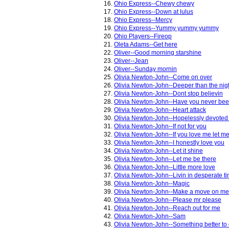
16.
Ohio Express--Chewy chewy
17.
Ohio Express--Down at lulus
18.
Ohio Express--Mercy
19.
Ohio Express--Yummy yummy yummy
20.
Ohio Players--Fireop
21.
Oleta Adams--Get here
22.
Oliver--Good morning starshine
23.
Oliver--Jean
24.
Oliver--Sunday mornin
25.
Olivia Newton-John--Come on over
26.
Olivia Newton-John--Deeper than the nig
27.
Olivia Newton-John--Dont stop believin
28.
Olivia Newton-John--Have you never be
29.
Olivia Newton-John--Heart attack
30.
Olivia Newton-John--Hopelessly devoted 
31.
Olivia Newton-John--If not for you
32.
Olivia Newton-John--If you love me let m
33.
Olivia Newton-John--I honestly love you
34.
Olivia Newton-John--Let it shine
35.
Olivia Newton-John--Let me be there
36.
Olivia Newton-John--Little more love
37.
Olivia Newton-John--Livin in desperate t
38.
Olivia Newton-John--Magic
39.
Olivia Newton-John--Make a move on me
40.
Olivia Newton-John--Please mr please
41.
Olivia Newton-John--Reach out for me
42.
Olivia Newton-John--Sam
43.
Olivia Newton-John--Something better to