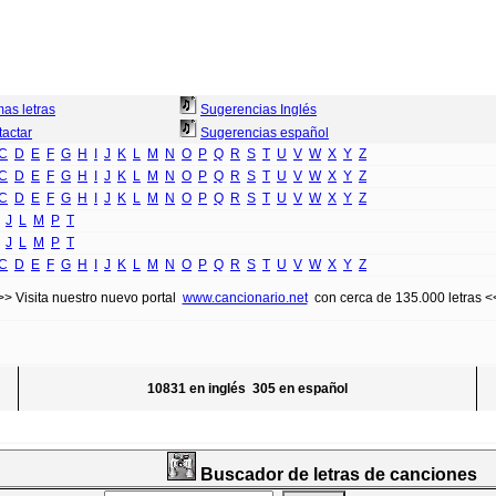
mas letras
Sugerencias Inglés
actar
Sugerencias español
C
D
E
F
G
H
I
J
K
L
M
N
O
P
Q
R
S
T
U
V
W
X
Y
Z
C
D
E
F
G
H
I
J
K
L
M
N
O
P
Q
R
S
T
U
V
W
X
Y
Z
C
D
E
F
G
H
I
J
K
L
M
N
O
P
Q
R
S
T
U
V
W
X
Y
Z
J
L
M
P
T
J
L
M
P
T
C
D
E
F
G
H
I
J
K
L
M
N
O
P
Q
R
S
T
U
V
W
X
Y
Z
>> Visita nuestro nuevo portal
www.cancionario.net
con cerca de 135.000 letras <
10831 en inglés 305 en español
Buscador de letras de canciones