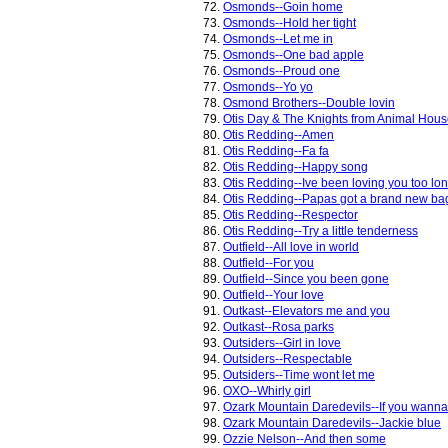
72.
Osmonds--Goin home
73.
Osmonds--Hold her tight
74.
Osmonds--Let me in
75.
Osmonds--One bad apple
76.
Osmonds--Proud one
77.
Osmonds--Yo yo
78.
Osmond Brothers--Double lovin
79.
Otis Day & The Knights from Animal Hou
80.
Otis Redding--Amen
81.
Otis Redding--Fa fa
82.
Otis Redding--Happy song
83.
Otis Redding--Ive been loving you too lo
84.
Otis Redding--Papas got a brand new ba
85.
Otis Redding--Respector
86.
Otis Redding--Try a little tenderness
87.
Outfield--All love in world
88.
Outfield--For you
89.
Outfield--Since you been gone
90.
Outfield--Your love
91.
Outkast--Elevators me and you
92.
Outkast--Rosa parks
93.
Outsiders--Girl in love
94.
Outsiders--Respectable
95.
Outsiders--Time wont let me
96.
OXO--Whirly girl
97.
Ozark Mountain Daredevils--If you wanna
98.
Ozark Mountain Daredevils--Jackie blue
99.
Ozzie Nelson--And then some