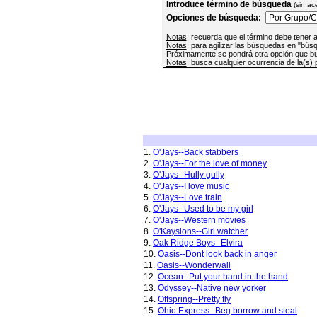
Introduce término de búsqueda
(sin ac
Opciones de búsqueda:
Notas
: recuerda que el término debe tener 
Notas
: para agilizar las búsquedas en "bús
Próximamente se pondrá otra opción que bus
Notas
: busca cualquier ocurrencia de la(s) 
1.
O'Jays--Back stabbers
2.
O'Jays--For the love of money
3.
O'Jays--Hully gully
4.
O'Jays--I love music
5.
O'Jays--Love train
6.
O'Jays--Used to be my girl
7.
O'Jays--Western movies
8.
O'Kaysions--Girl watcher
9.
Oak Ridge Boys--Elvira
10.
Oasis--Dont look back in anger
11.
Oasis--Wonderwall
12.
Ocean--Put your hand in the hand
13.
Odyssey--Native new yorker
14.
Offspring--Pretty fly
15.
Ohio Express--Beg borrow and steal