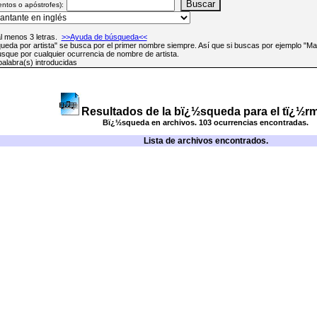
entos o apóstrofes):
al menos 3 letras.
>>Ayuda de búsqueda<<
queda por artista" se busca por el primer nombre siempre. Así que si buscas por ejemplo "M
que por cualquier ocurrencia de nombre de artista.
palabra(s) introducidas
Resultados de la bï¿½squeda para el tï¿½rm
Bï¿½squeda en archivos. 103 ocurrencias encontradas.
Lista de archivos encontrados.