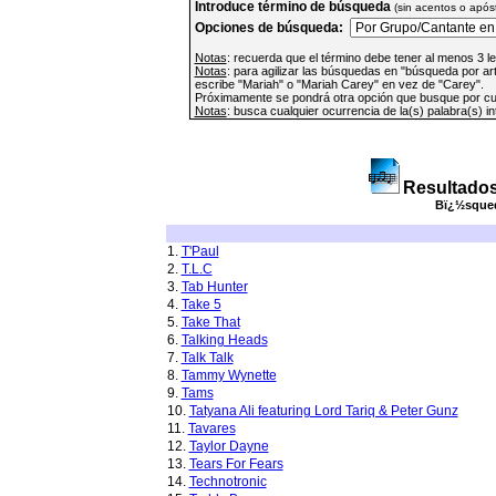
Introduce término de búsqueda
(sin acentos o apóst
Opciones de búsqueda:
Notas
: recuerda que el término debe tener al menos 3 l
Notas
: para agilizar las búsquedas en "búsqueda por ar
escribe "Mariah" o "Mariah Carey" en vez de "Carey".
Próximamente se pondrá otra opción que busque por cua
Notas
: busca cualquier ocurrencia de la(s) palabra(s) i
Resultados
Bï¿½squed
1.
T'Paul
2.
T.L.C
3.
Tab Hunter
4.
Take 5
5.
Take That
6.
Talking Heads
7.
Talk Talk
8.
Tammy Wynette
9.
Tams
10.
Tatyana Ali featuring Lord Tariq & Peter Gunz
11.
Tavares
12.
Taylor Dayne
13.
Tears For Fears
14.
Technotronic