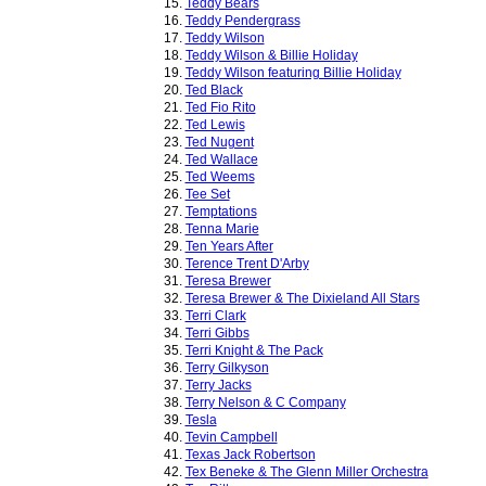
15.
Teddy Bears
16.
Teddy Pendergrass
17.
Teddy Wilson
18.
Teddy Wilson & Billie Holiday
19.
Teddy Wilson featuring Billie Holiday
20.
Ted Black
21.
Ted Fio Rito
22.
Ted Lewis
23.
Ted Nugent
24.
Ted Wallace
25.
Ted Weems
26.
Tee Set
27.
Temptations
28.
Tenna Marie
29.
Ten Years After
30.
Terence Trent D'Arby
31.
Teresa Brewer
32.
Teresa Brewer & The Dixieland All Stars
33.
Terri Clark
34.
Terri Gibbs
35.
Terri Knight & The Pack
36.
Terry Gilkyson
37.
Terry Jacks
38.
Terry Nelson & C Company
39.
Tesla
40.
Tevin Campbell
41.
Texas Jack Robertson
42.
Tex Beneke & The Glenn Miller Orchestra