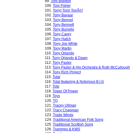
99.
Toni Braxton
100.
Toni Fisher
101.
Tony! Toni! TonÃ©!
102.
Tony Bavaar
103.
Tony Bennet
104.
Tony Bennett
105.
Tony Burrello
106.
Tony Carey
107.
Tony Hatch
108.
Tony Joe White
109.
Tony Martin
110.
Tony Orlando
111.
Tony Orlando & Dawn
112.
Tony Pastor
113.
Tony Pastor & His Orchestra & Ruth McCullough
114.
Tony Rich Project
115.
Total
116.
Total featuring & Notorious B.I.G
117.
Toto
118.
Tower Of Power
119.
Toys
120.
TQ
121.
Tracey Ullman
122.
Tracy Chapman
123.
Trade Winds
124.
Traditional American Folk Song
125.
Traditional Scottish Song
126.
Trammps & KWS