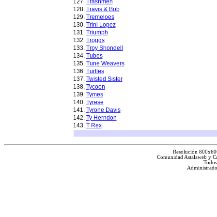
127.
Trashmen
128.
Travis & Bob
129.
Tremeloes
130.
Trini Lopez
131.
Triumph
132.
Troggs
133.
Troy Shondell
134.
Tubes
135.
Tune Weavers
136.
Turtles
137.
Twisted Sister
138.
Tycoon
139.
Tymes
140.
Tyrese
141.
Tyrone Davis
142.
Ty Herndon
143.
T Rex
Resolución 800x60
Comunidad Astalaweb y Ca
Todos
Administrado