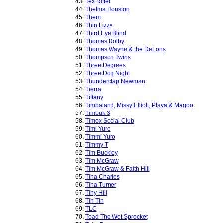
43.
Tex Ritter
44.
Thelma Houston
45.
Them
46.
Thin Lizzy
47.
Third Eye Blind
48.
Thomas Dolby
49.
Thomas Wayne & the DeLons
50.
Thompson Twins
51.
Three Degrees
52.
Three Dog Night
53.
Thunderclap Newman
54.
Tierra
55.
Tiffany
56.
Timbaland, Missy Elliott, Playa & Magoo
57.
Timbuk 3
58.
Timex Social Club
59.
Timi Yuro
60.
Timmi Yuro
61.
Timmy T
62.
Tim Buckley
63.
Tim McGraw
64.
Tim McGraw & Faith Hill
65.
Tina Charles
66.
Tina Turner
67.
Tiny Hill
68.
Tin Tin
69.
TLC
70.
Toad The Wet Sprocket