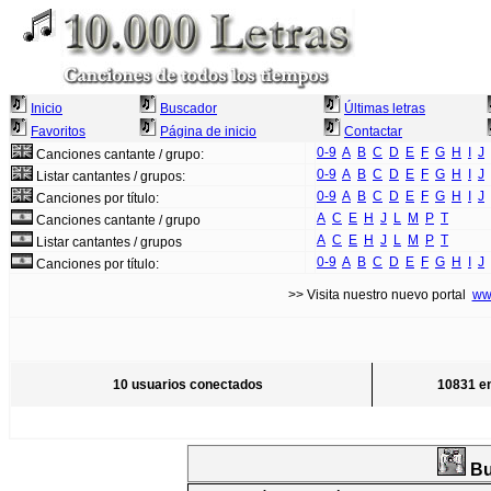
Inicio
Buscador
Últimas letras
Favoritos
Página de inicio
Contactar
0-9
A
B
C
D
E
F
G
H
I
J
Canciones cantante / grupo:
0-9
A
B
C
D
E
F
G
H
I
J
Listar cantantes / grupos:
0-9
A
B
C
D
E
F
G
H
I
J
Canciones por título:
A
C
E
H
J
L
M
P
T
Canciones cantante / grupo
A
C
E
H
J
L
M
P
T
Listar cantantes / grupos
0-9
A
B
C
D
E
F
G
H
I
J
Canciones por título:
>> Visita nuestro nuevo portal
ww
10 usuarios conectados
10831 en
Bu