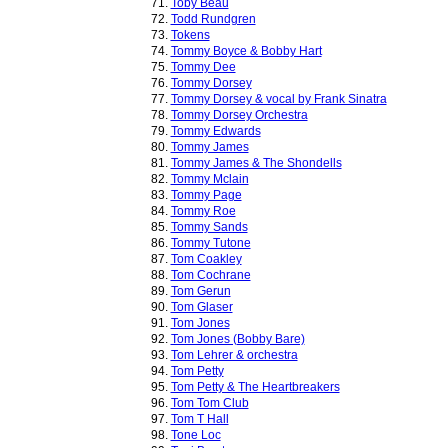
71.
Toby Beau
72.
Todd Rundgren
73.
Tokens
74.
Tommy Boyce & Bobby Hart
75.
Tommy Dee
76.
Tommy Dorsey
77.
Tommy Dorsey & vocal by Frank Sinatra
78.
Tommy Dorsey Orchestra
79.
Tommy Edwards
80.
Tommy James
81.
Tommy James & The Shondells
82.
Tommy Mclain
83.
Tommy Page
84.
Tommy Roe
85.
Tommy Sands
86.
Tommy Tutone
87.
Tom Coakley
88.
Tom Cochrane
89.
Tom Gerun
90.
Tom Glaser
91.
Tom Jones
92.
Tom Jones (Bobby Bare)
93.
Tom Lehrer & orchestra
94.
Tom Petty
95.
Tom Petty & The Heartbreakers
96.
Tom Tom Club
97.
Tom T Hall
98.
Tone Loc