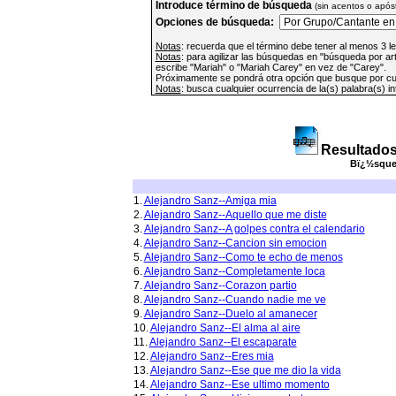
Introduce término de búsqueda
(sin acentos o apóst
Opciones de búsqueda:
Notas
: recuerda que el término debe tener al menos 3 l
Notas
: para agilizar las búsquedas en "búsqueda por ar
escribe "Mariah" o "Mariah Carey" en vez de "Carey".
Próximamente se pondrá otra opción que busque por cua
Notas
: busca cualquier ocurrencia de la(s) palabra(s) i
Resultados
Bï¿½squed
1.
Alejandro Sanz--Amiga mia
2.
Alejandro Sanz--Aquello que me diste
3.
Alejandro Sanz--A golpes contra el calendario
4.
Alejandro Sanz--Cancion sin emocion
5.
Alejandro Sanz--Como te echo de menos
6.
Alejandro Sanz--Completamente loca
7.
Alejandro Sanz--Corazon partio
8.
Alejandro Sanz--Cuando nadie me ve
9.
Alejandro Sanz--Duelo al amanecer
10.
Alejandro Sanz--El alma al aire
11.
Alejandro Sanz--El escaparate
12.
Alejandro Sanz--Eres mia
13.
Alejandro Sanz--Ese que me dio la vida
14.
Alejandro Sanz--Ese ultimo momento