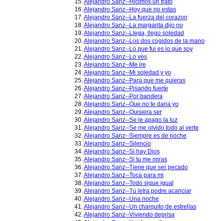
15.
Alejandro Sanz--Hicimos un trato
16.
Alejandro Sanz--Hoy que no estas
17.
Alejandro Sanz--La fuerza del corazon
18.
Alejandro Sanz--La margarita dijo no
19.
Alejandro Sanz--Llega, llego soledad
20.
Alejandro Sanz--Los dos cogidos de la mano
21.
Alejandro Sanz--Lo que fui es lo que soy
22.
Alejandro Sanz--Lo ves
23.
Alejandro Sanz--Me ire
24.
Alejandro Sanz--Mi soledad y yo
25.
Alejandro Sanz--Para que me quieras
26.
Alejandro Sanz--Pisando fuerte
27.
Alejandro Sanz--Por bandera
28.
Alejandro Sanz--Que no te daria yo
29.
Alejandro Sanz--Quisiera ser
30.
Alejandro Sanz--Se le apago la luz
31.
Alejandro Sanz--Se me olvido todo al verte
32.
Alejandro Sanz--Siempre es de noche
33.
Alejandro Sanz--Silencio
34.
Alejandro Sanz--Si hay Dios
35.
Alejandro Sanz--Si tu me miras
36.
Alejandro Sanz--Tiene que ser pecado
37.
Alejandro Sanz--Toca para mi
38.
Alejandro Sanz--Todo sigue igual
39.
Alejandro Sanz--Tu letra podre acariciar
40.
Alejandro Sanz--Una noche
41.
Alejandro Sanz--Un charquito de estrellas
42.
Alejandro Sanz--Viviendo deprisa