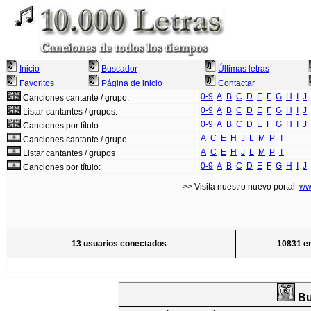
Inicio
Buscador
Últimas letras
Favoritos
Página de inicio
Contactar
0-9
A
B
C
D
E
F
G
H
I
J
Canciones cantante / grupo:
0-9
A
B
C
D
E
F
G
H
I
J
Listar cantantes / grupos:
0-9
A
B
C
D
E
F
G
H
I
J
Canciones por título:
A
C
E
H
J
L
M
P
T
Canciones cantante / grupo
A
C
E
H
J
L
M
P
T
Listar cantantes / grupos
0-9
A
B
C
D
E
F
G
H
I
J
Canciones por título:
>> Visita nuestro nuevo portal
ww
13 usuarios conectados
10831 en
Bu