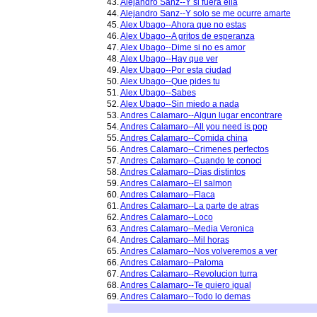
43.
Alejandro Sanz--Y si fuera ella
44.
Alejandro Sanz--Y solo se me ocurre amarte
45.
Alex Ubago--Ahora que no estas
46.
Alex Ubago--A gritos de esperanza
47.
Alex Ubago--Dime si no es amor
48.
Alex Ubago--Hay que ver
49.
Alex Ubago--Por esta ciudad
50.
Alex Ubago--Que pides tu
51.
Alex Ubago--Sabes
52.
Alex Ubago--Sin miedo a nada
53.
Andres Calamaro--Algun lugar encontrare
54.
Andres Calamaro--All you need is pop
55.
Andres Calamaro--Comida china
56.
Andres Calamaro--Crimenes perfectos
57.
Andres Calamaro--Cuando te conoci
58.
Andres Calamaro--Dias distintos
59.
Andres Calamaro--El salmon
60.
Andres Calamaro--Flaca
61.
Andres Calamaro--La parte de atras
62.
Andres Calamaro--Loco
63.
Andres Calamaro--Media Veronica
64.
Andres Calamaro--Mil horas
65.
Andres Calamaro--Nos volveremos a ver
66.
Andres Calamaro--Paloma
67.
Andres Calamaro--Revolucion turra
68.
Andres Calamaro--Te quiero igual
69.
Andres Calamaro--Todo lo demas