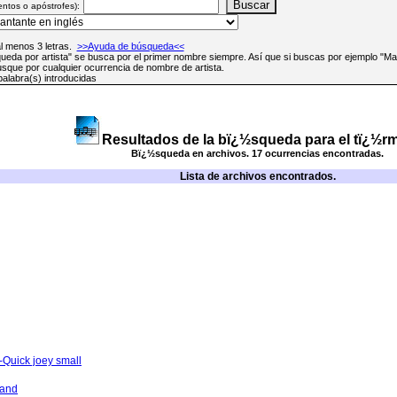
entos o apóstrofes):
al menos 3 letras.
>>Ayuda de búsqueda<<
queda por artista" se busca por el primer nombre siempre. Así que si buscas por ejemplo "M
que por cualquier ocurrencia de nombre de artista.
palabra(s) introducidas
Resultados de la bï¿½squeda para el tï¿½rm
Bï¿½squeda en archivos. 17 ocurrencias encontradas.
Lista de archivos encontrados.
-Quick joey small
sand