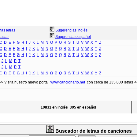
mas letras
Sugerencias Inglés
actar
Sugerencias español
C
D
E
F
G
H
I
J
K
L
M
N
O
P
Q
R
S
T
U
V
W
X
Y
Z
C
D
E
F
G
H
I
J
K
L
M
N
O
P
Q
R
S
T
U
V
W
X
Y
Z
C
D
E
F
G
H
I
J
K
L
M
N
O
P
Q
R
S
T
U
V
W
X
Y
Z
J
L
M
P
T
J
L
M
P
T
C
D
E
F
G
H
I
J
K
L
M
N
O
P
Q
R
S
T
U
V
W
X
Y
Z
>> Visita nuestro nuevo portal
www.cancionario.net
con cerca de 135.000 letras <
10831 en inglés 305 en español
Buscador de letras de canciones