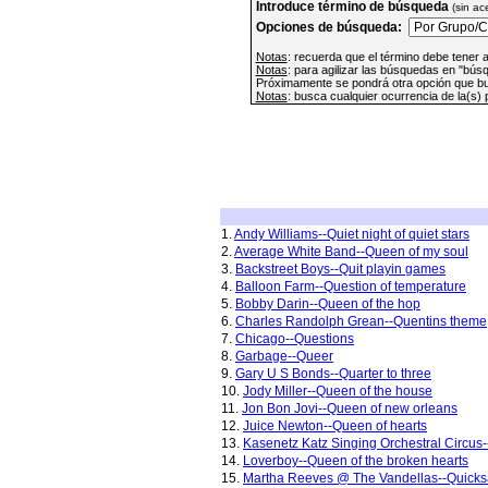
Introduce término de búsqueda
(sin ac
Opciones de búsqueda:
Notas
: recuerda que el término debe tener 
Notas
: para agilizar las búsquedas en "bús
Próximamente se pondrá otra opción que bus
Notas
: busca cualquier ocurrencia de la(s) 
1.
Andy Williams--Quiet night of quiet stars
2.
Average White Band--Queen of my soul
3.
Backstreet Boys--Quit playin games
4.
Balloon Farm--Question of temperature
5.
Bobby Darin--Queen of the hop
6.
Charles Randolph Grean--Quentins theme
7.
Chicago--Questions
8.
Garbage--Queer
9.
Gary U S Bonds--Quarter to three
10.
Jody Miller--Queen of the house
11.
Jon Bon Jovi--Queen of new orleans
12.
Juice Newton--Queen of hearts
13.
Kasenetz Katz Singing Orchestral Circus-
14.
Loverboy--Queen of the broken hearts
15.
Martha Reeves @ The Vandellas--Quick