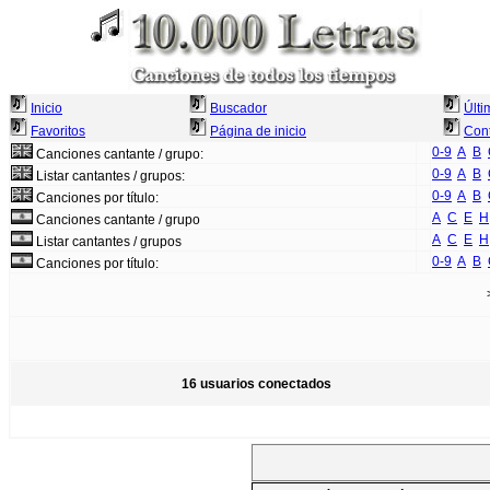
Inicio
Buscador
Últi
Favoritos
Página de inicio
Cont
0-9
A
B
Canciones cantante / grupo:
0-9
A
B
Listar cantantes / grupos:
0-9
A
B
Canciones por título:
A
C
E
H
Canciones cantante / grupo
A
C
E
H
Listar cantantes / grupos
0-9
A
B
Canciones por título:
16 usuarios conectados