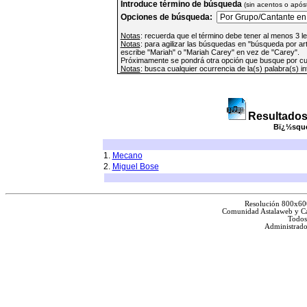
Introduce término de búsqueda
(sin acentos o apóst
Opciones de búsqueda:
Notas
: recuerda que el término debe tener al menos 3 l
Notas
: para agilizar las búsquedas en "búsqueda por ar
escribe "Mariah" o "Mariah Carey" en vez de "Carey".
Próximamente se pondrá otra opción que busque por cua
Notas
: busca cualquier ocurrencia de la(s) palabra(s) i
Resultados
Bï¿½sque
1.
Mecano
2.
Miguel Bose
Resolución 800x60
Comunidad Astalaweb y Ca
Todos
Administrado