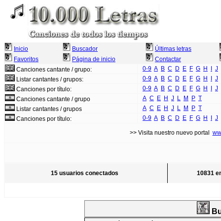
Inicio
Buscador
Últimas letras
Favoritos
Página de inicio
Contactar
0-9
A
B
C
D
E
F
G
H
I
J
Canciones cantante / grupo:
0-9
A
B
C
D
E
F
G
H
I
J
Listar cantantes / grupos:
0-9
A
B
C
D
E
F
G
H
I
J
Canciones por título:
A
C
E
H
J
L
M
P
T
Canciones cantante / grupo
A
C
E
H
J
L
M
P
T
Listar cantantes / grupos
0-9
A
B
C
D
E
F
G
H
I
J
Canciones por título:
>> Visita nuestro nuevo portal
ww
15 usuarios conectados
10831 en
Bu